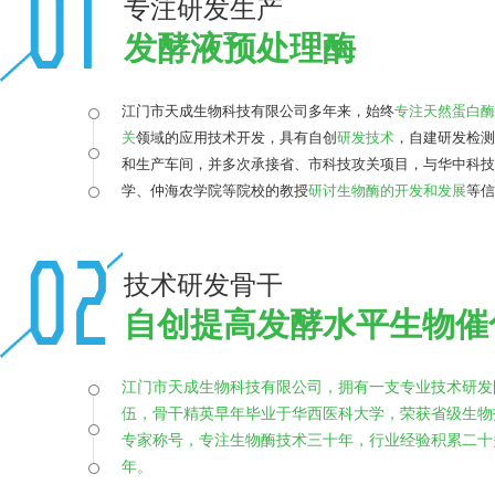
专注研发生产
发酵液预处理酶
江门市天成生物科技有限公司多年来，始终
专注天然蛋白酶
关
领域的应用技术开发，具有自创
研发技术
，自建研发检测
和生产车间，并多次承接省、市科技攻关项目，与华中科技
学、仲海农学院等院校的教授
研讨生物酶的开发和发展
等信
流。
技术研发骨干
自创提高发酵水平生物催
江门市天成生物科技有限公司，拥有一支专业技术研发
伍，
骨干精英早年毕业于
华西医科大学
，荣获省级生物
专家称号，
专注生物酶技术三十年
，
行业经验积累二十
年
。
在工业发酵领域，我公司运用自创的B-Cotek必可得®