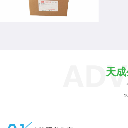
发酵液预处理酶
天成
YO